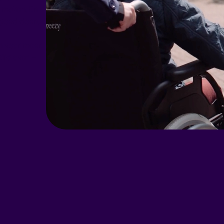
l maken. En
 goed doen,
 voor meer.
ijd over –