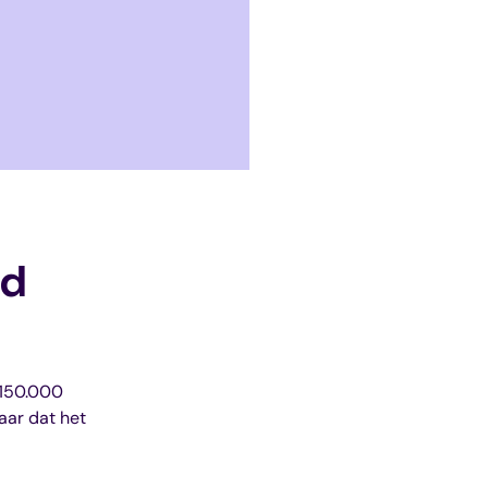
ed
 150.000
aar dat het