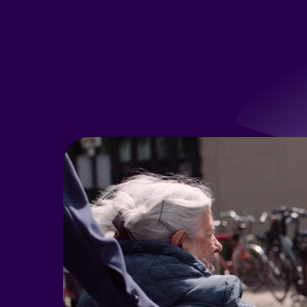
g
rsterkt.