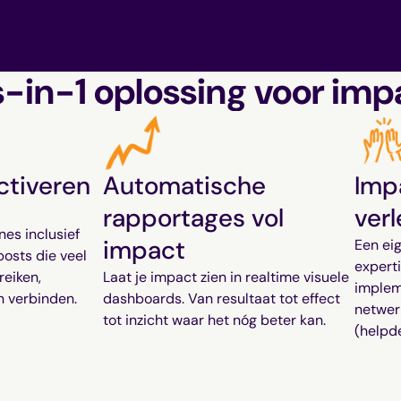
s-in-1 oplossing voor imp
ctiveren
Automatische
Imp
rapportages vol
ver
s inclusief
impact
Een ei
posts die veel
experti
reiken,
Laat je impact zien in realtime visuele
implem
n verbinden.
dashboards. Van resultaat tot effect
netwerk
tot inzicht waar het nóg beter kan.
(helpde