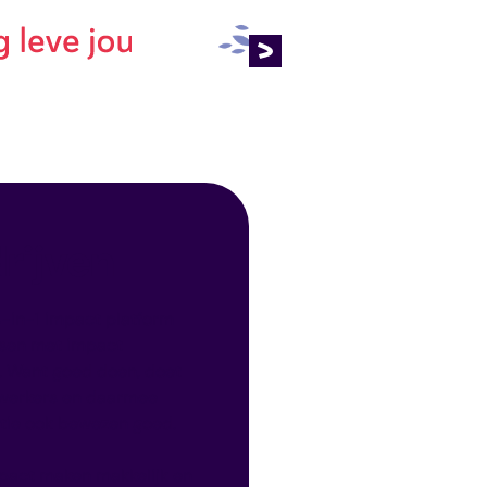
rijven
s-in-1 impact platform
sen met impact
. Want goed doen, doet
werkers en daarmee
tie ook bewezen goed.