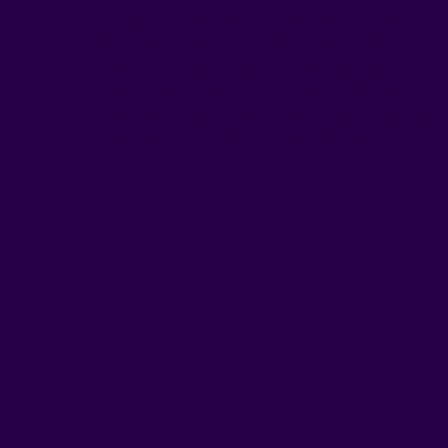
Wij geloven dat iedereen het verschil kan en wi
elk uurtje hulp is waardevol. Daarom maken we
makkelijker, leuker, sneller, slimmer. Beter!
Met een eigen platform op maat gaan we samen
Meer actie, meer impact, meer gemak en meer t
door minder administratie en gedoe.