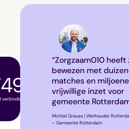
“Geen tijdverspilling
impact platform verb
74986
onze initiatieven. Di
het ons (werknemers
stichting) veel makke
verbindingen gemaakt via onze platformen (+ 275 elke dag!)
goed te doen.”
Team – Facilicom Foundation