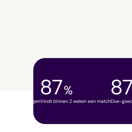
87
8
%
 impact bijgedragen
Vindt binnen 2 weken een match
Doe-goed 