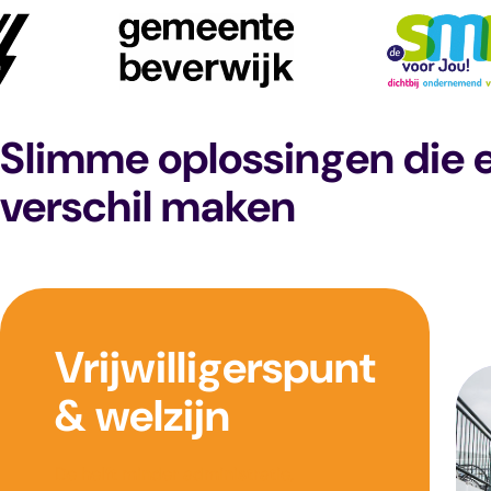
Slimme oplossingen die 
verschil maken
Vrijwilligerspunt
& welzijn
De helft minder administratie,