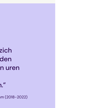
: ons
indt al
t maakt
 en
lijker om