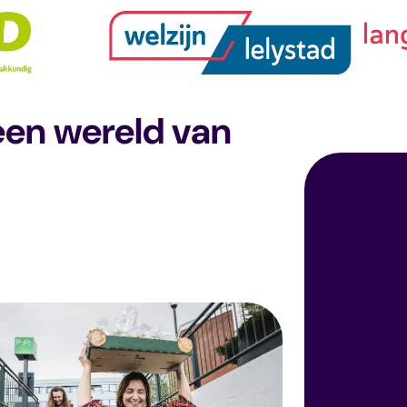
een wereld van
Bed
Het alle
dat men
verbindt
je mede
organisa