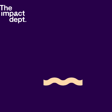
Connectin
time
for good
Goed doen. Slim georganiseerd. Meetbaar ve