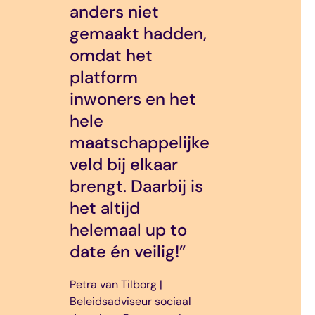
combineren burenhulp
anders niet
effectieve
en warme bemiddeling
gemaakt hadden,
samenwerking
met een
omdat het
waar iedereen
vrijwilligersvacaturebank
platform
met een hart
zodat er voor iedereen
inwoners en het
voor de stad
iets is. “
hele
zijn zorgen en
maatschappelijke
vragen kwijt
Linda Wegman | Directeur – VWC
veld bij elkaar
kan maar ook
BUUV
brengt. Daarbij is
zijn aanbod
het altijd
kan doen. Het
helemaal up to
heeft zich
date én veilig!”
bewezen met
duizenden
Petra van Tilborg |
matches en
Beleidsadviseur sociaal