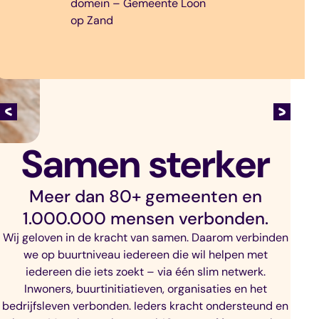
miljoenen
domein – Gemeente Loon
op Zand
uren vrijwillige
inzet voor
Rotterdam. “
Michiel Grauss |
Wethouder (2018-
2022) – Gemeente
Samen sterker
Rotterdam
Meer dan 80+ gemeenten en
1.000.000 mensen verbonden.
Wij geloven in de kracht van samen. Daarom verbinden
we op buurtniveau iedereen die wil helpen met
iedereen die iets zoekt – via één slim netwerk.
Inwoners, buurtinitiatieven, organisaties en het
bedrijfsleven verbonden. Ieders kracht ondersteund en