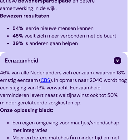
actieve
bewonersparticipatie
en betere
samenwerking in de wijk.
Bewezen resultaten
54%
leerde nieuwe mensen kennen
45%
voelt zich meer verbonden met de buurt
39%
is anderen gaan helpen
Eenzaamheid
46% van alle Nederlanders zich eenzaam, waarvan 13%
ernstig eenzaam (
CBS
). In opmars naar 2040 wordt nog
een stijging van 13% verwacht.
Eenzaamheid
verminderen levert naast welzijnswinst
ook tot 50%
minder gerelateerde zorg
kosten op.
Onze oplossing biedt:
Een eigen omgeving voor maatjes/vriendschap
met integraties
Meer en betere matches (in minder tijd en met