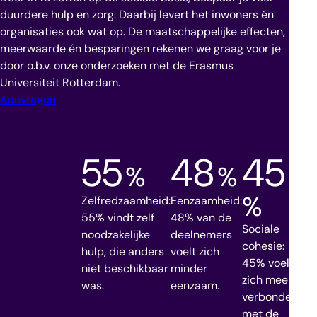
duurdere hulp en zorg. Daarbij levert het inwoners én
organisaties ook wat op. De maatschappelijke effecten,
meerwaarde én besparingen rekenen we graag voor je
door o.b.v. onze onderzoeken met de Erasmus
Universiteit Rotterdam.
Aanvragen
55
48
45
%
%
%
Zelfredzaamheid:
Eenzaamheid:
55% vindt zelf
48% van de
Sociale
Men
noodzakelijke
deelnemers
cohesie:
welz
hulp, die anders
voelt zich
45% voelt
85
niet beschikbaar
minder
zich meer
erv
was.
eenzaam.
verbonden
doo
met de
de