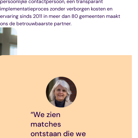
persoonlijke contactpersoon, een transparant
implementatieproces zonder verborgen kosten en
ervaring sinds 2011 in meer dan 80 gemeenten maakt
ons de betrouwbaarste partner.
“Onze matches zijn in
“We zien
“Zorgzaam010
een paar jaar
matches
is het
vertienvoudigd! We
ontstaan die we
platform voor