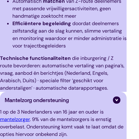
Automatisch
matchen
van Z-route deelnemers
met passende vrijwilligersactiviteiten, geen
handmatige zoektocht meer
Efficiëntere
begeleiding
doordat deelnemers
zelfstandig aan de slag kunnen, slimme vertaling
en monitoring waardoor er minder administratie is
voor trajectbegeleiders
Technische functionaliteiten
die inburgering / Z
route bevorderen: automatische vertaling van pagina’s,
vraag, aanbod én berichtjes (Nederland, Engels,
Arabisch, Duits) · speciale filter ‘geschikt voor
anderstaligen’ · automatische datarapportages.
Mantelzorg ondersteuning
1 op de 3 Nederlanders van 16 jaar en ouder is
mantelzorger
. 9% van de mantelzorgers is ernstig
overbelast. Ondersteuning komt vaak te laat omdat de
opties hiervoor onbekend zijn.