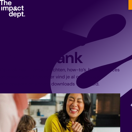
Duik in onze
kennisbank
Op zoek naar trends, inzichten, how-to’s, best practices
en ervaringen? Hieronder vind je al onze blogs,
whitepapers en andere downloads verzameld.