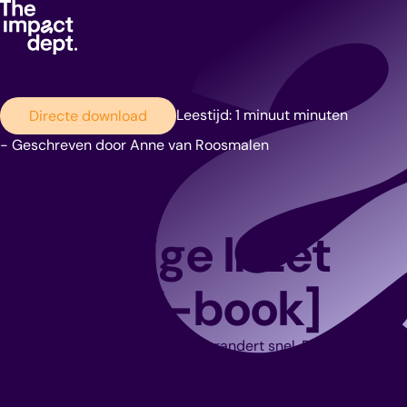
Leestijd: 1 minuut minuten
Directe download
- Geschreven door Anne van Roosmalen
Trends
Vrijwillige Inzet
2025 [E-book]
De wereld van vrijwillige inzet verandert snel. De keuze
is aan jou: meegaan of achterblijven. Met dit gratis e-
book ben je in één keer op de hoogte van de