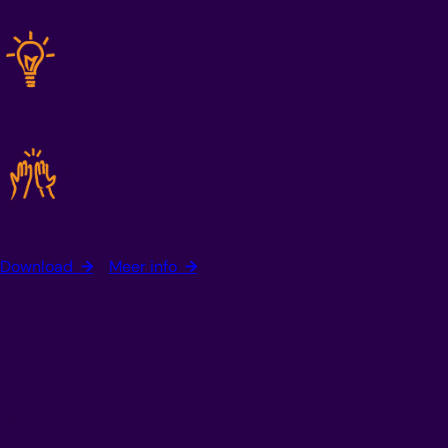
onderzoek van de EU (Erasmus Universiteit).
Tips & strategieën
Concrete tips en strategieën om trends direct te
benutten.
Inspirerende voorbeelden
Praktische voorbeelden en inspiratie om werving en
behoud te verbeteren.
Download
→
Meer info
→
Waarom dit e-book
onmisbaar is?
De wereld van vrijwillige inzet verandert snel. De
maatschappelijke uitdagingen groeien hard, waardoor
de ‘concurrentie’ op vrijwillige inzet nu echt voelbaar is.
Ook de verwachting en wensen van vrijwilligers