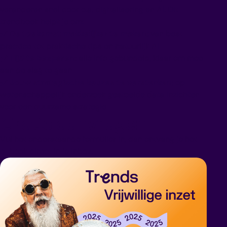
veranderen snel door o.a. digitalisering en AI. Dit
trendboek helpt je om:
✔️
De toekomst makkelijker te maken:
van best
practice tot praktische tips en natuurlijk AI
✔️
Tijd te besparen:
alle info gebundeld, klaar om mee
aan de slag te gaan
✔️
Jouw strategische keuzes te versterken:
op
wetenschappelijk onderzoek gestoelde data inzichten
voor een duurzame strategie
Gratis aanvragen
Vul het onderstaande formulier in, dan ontvang je het
e-book direct in je inbox.