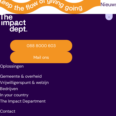
Nieuw
088 8000 603
Mail ons
Oplossingen
Gemeente & overheid
Vrijwilligerspunt & welzijn
Bedrijven
In your country
The Impact Department
Contact