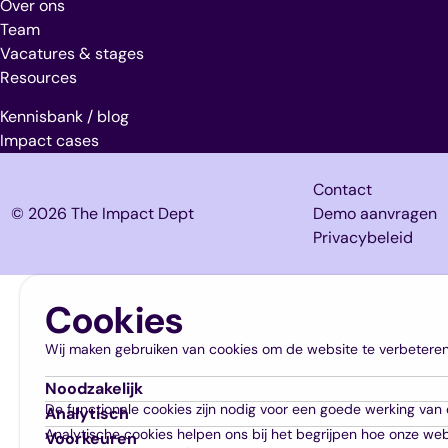
Over ons
Team
Vacatures & stages
Resources
Kennisbank / blog
Impact cases
Contact
© 2026 The Impact Dept
Demo aanvragen
Privacybeleid
Cookies
t & welzijn
og
Burenhulp ⋅ Verbinding ⋅ Expertisebevordering ⋅ Veerkracht
Wij maken gebruiken van cookies om de website te verbeteren
t
erheid
Noodzakelijk
anger thuis ⋅ Mantelzorg ⋅ Inburgering ⋅ Netwerk & buurt
ages
 downloads
De functionale cookies zijn nodig voor een goede werking van
Analytisch
Analytische cookies helpen ons bij het begrijpen hoe onze web
Voorkeuren