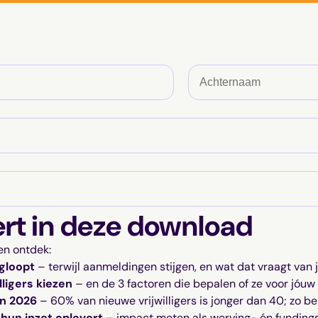
A
c
h
t
e
r
n
a
a
ert in deze download
m
en ontdek:
gloopt
– terwijl aanmeldingen stijgen, en wat dat vraagt van
lligers kiezen
– en de 3 factoren die bepalen of ze voor jóuw
in 2026
– 60% van nieuwe vrijwilligers is jonger dan 40; zo ber
 hun inzet oplevert
– impact meten als werving- én fundings