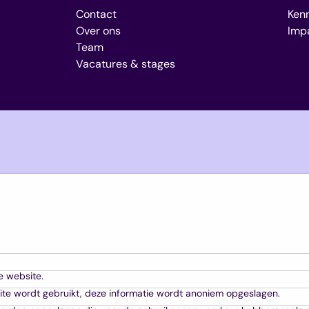
Contact
Kenn
Over ons
Imp
Team
Vacatures & stages
e website.
ite wordt gebruikt, deze informatie wordt anoniem opgeslagen.