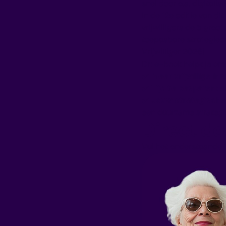
snel door o.a. digitalise
In de 12e editie van di
vrijwilligers de 5 groo
toepasbare strategieën
Vrijwilliger 2026!
Dit e-book helpt je om
✔️
Meer vrijwillige inz
✔️
Tijd te besparen:
al
✔️
Jouw strategische
een duurzame strategi
Direct d
Vul het onderstaande f