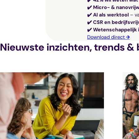
V
i
✔️ Micro- & nanovrijw
e
e
r
✔️ AI als werktool
– v
e
✔️ CSR en bedrijfsvrij
i
✔️ Wetenschappelijk 
s
t
Download direct
→
)
Nieuwste inzichten, trends & 