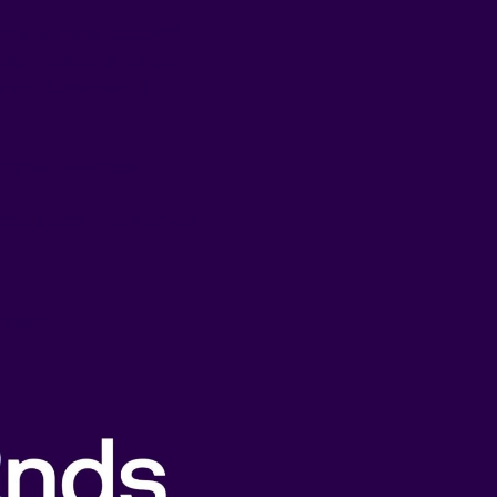
 Meijs vertellen 300.000
jke inzichten en direct
 in dit Jaar van de
t praktische tips
elde data inzichten voor
 inbox.