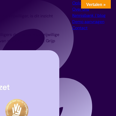
Oplossingen
Vertalen »
Over ons
Kennisbank / blog
e Vrijwilliger, is dit inzicht
Demo aanvragen
Contact
ligers de trends voor vrijwillige
, van werving tot behoud. Grijp