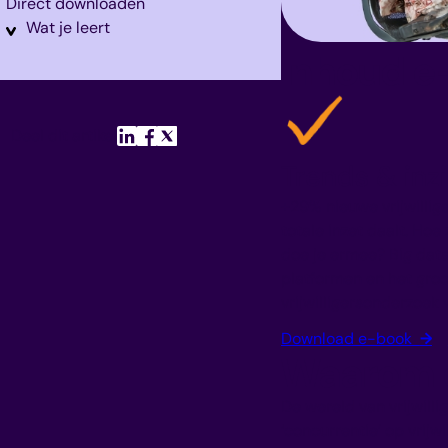
Direct downloaden
Wat je leert
Inhoud e
Deel dit artikel
Trends & inz
+29% nieuwe vrijwillig
totale inzet daalt. Hoe 
doe je ermee? Big dat
platformen en het groo
vrijwilligersonderzoek 
Download e-book
→
Waarom d
De wereld van vrijwill
‘concurrentie’ op vrijw