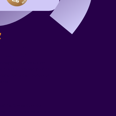
pirerende
rbeelden
chappelijk onderbouwd,
ef nieuw artikel van prof. dr.
Meijs, Rotterdam School of
ement.
eien hard, waardoor de
 van vrijwilligers veranderen