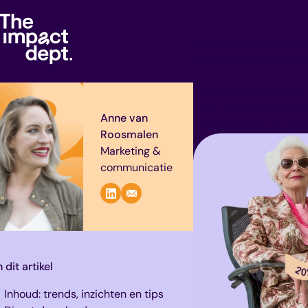
2026
Meer vrijwilligers dan o
relevanter dan ooit. Wa
In de 12e editie van di
inzet 2026. Inclusief ti
Anne van
de kansen van het Jaar
Roosmalen
Marketing &
communicatie
n dit artikel
Inhoud: trends, inzichten en tips