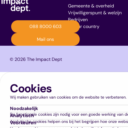
Gemeente & overheid
Vrijwilligerspunt & welzijn
Bedrijven
In your country
088 8000 603
Mail ons
© 2026 The Impact Dept
Cookies
Wij maken gebruiken van cookies om de website te verbeteren.
Noodzakelijk
De functionale cookies zijn nodig voor een goede werking van d
Analytisch
Analytische cookies helpen ons bij het begrijpen hoe onze webs
Voorkeuren