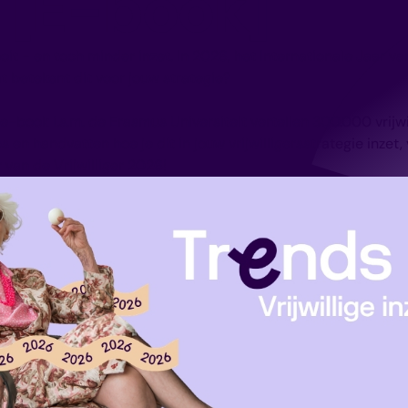
 [E-book]
oit - en toch minder inzet. In 2026, het Internationale Jaar van d
t betekent dit voor jouw strategie?
t e-book i.s.m. de Erasmus Universiteit vertellen 300.000 vrijwil
ps en handvatten hoe je dit in jouw vrijwilligersstrategie inzet
 van de Vrijwilliger 2026!