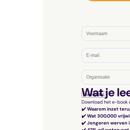
V
o
o
r
E
n
-
a
m
a
a
O
m
i
r
l
g
Wat je le
a
a
Downloaden
d
n
Download het e-book 
r
i
✔️ Waarom inzet teru
e
s
✔️ Wat 300.000 vrijwi
s
a
✔️ Jongeren werven 
(
t
✔️ 42% wil weten wat