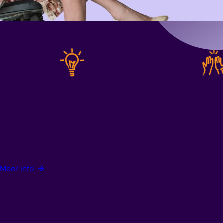
-book
ichten
Tips & strategieën
Ins
voo
ers, maar de
Direct toepasbaar. Elke trend sluit af
zit dat en wat
met concrete tips en strategie.
Wetens
a van 80+
Inclusief Tipguide voor werving en
inclusi
tste
behoud.
Lucas 
van de EU.
Manag
Meer info
→
it e-book onmisbaar is?
ige inzet verandert snel. De maatschappelijke uitdagingen gro
illige inzet nu echt voelbaar is. Ook de verwachting en wensen